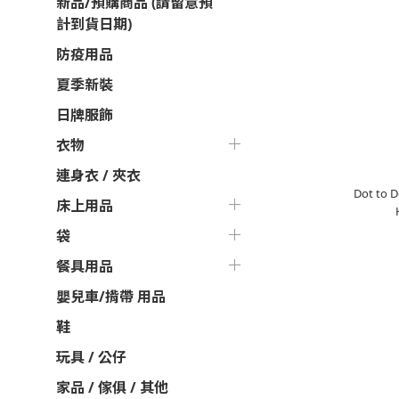
新品/預購商品 (請留意預
計到貨日期)
防疫用品
夏季新裝
日牌服飾
衣物
連身衣 / 夾衣
Dot t
床上用品
袋
餐具用品
嬰兒車/揹帶 用品
鞋
玩具 / 公仔
家品 / 傢俱 / 其他