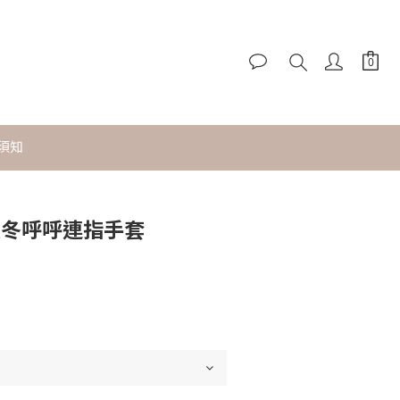
須知
立即購買
t 暖冬呼呼連指手套