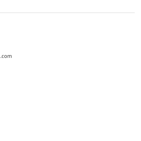
l.com
1