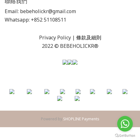
聯絡我們
Email: bebeholickr@gmail.com
Whatsapp: +852 51108511
Privacy Policy
|
條款及細則
2022 © BEBEHOLICKR®
Powered by
SHOPLINE Payments
BUY NOW