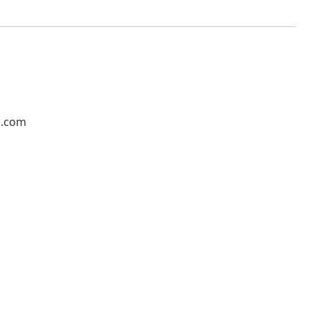
l.com
1