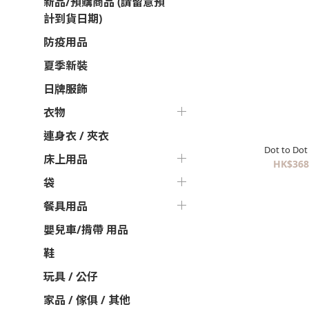
新品/預購商品 (請留意預
計到貨日期)
防疫用品
夏季新裝
日牌服飾
衣物
連身衣 / 夾衣
Dot to Do
床上用品
HK$368
袋
餐具用品
嬰兒車/揹帶 用品
鞋
玩具 / 公仔
家品 / 傢俱 / 其他