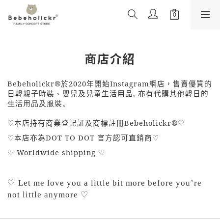
商店介紹
Bebeholickr®
於
2020
年
開始
Instagram
網店，售賣優質的
日韓親子時裝、嬰兒及兒童生活用品
, 
亦有代購其他韓日的
生活用品及服裝。
♡
本店持有商業登記証及商標註冊
Bebeholickr®♡
♡
本店亦為
DOT TO DOT
官方認可直銷商
♡
♡ Worldwide shipping ♡
♡
Let me love you a little bit more before you’re
♡
not little anymore