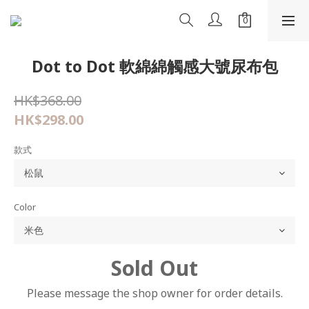
Dot to Dot 軟綿綿觸感大號尿布包
HK$368.00
HK$298.00
款式
Color
Sold Out
Please message the shop owner for order details.