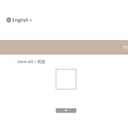
English
付
View All
/
現貨