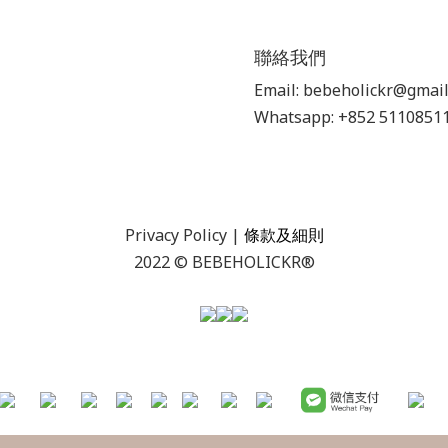
聯絡我們
Email: bebeholickr@gmai
Whatsapp: +852 5110851
Privacy Policy
|
條款及細則
2022 © BEBEHOLICKR®