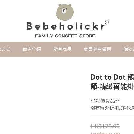
款方式
商店介紹
所有商品
會員尊享優惠
購物
Dot to D
節-精緻萬能掛
**特價貨品**
沒有額外折扣,亦不
HK$178.00