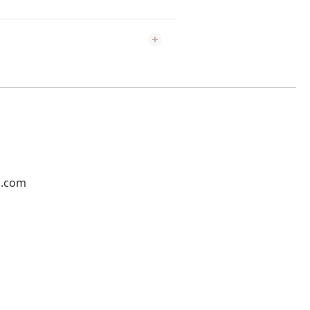
l.com
1