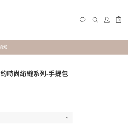
須知
ot 簡約時尚絎縫系列-手提包