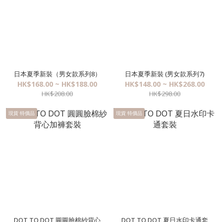
日本夏季新裝（男女款系列8）
日本夏季新裝 (男女款系列7)
HK$168.00 ~ HK$188.00
HK$148.00 ~ HK$268.00
HK$208.00
HK$298.00
現貨 特價品
現貨 特價品
DOT TO DOT 圓圓臉棉紗背心
DOT TO DOT 夏日水印卡通套