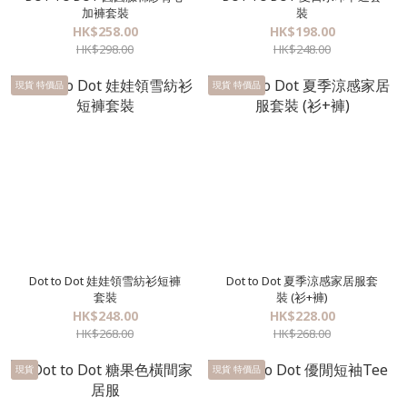
加褲套裝
裝
HK$258.00
HK$198.00
HK$298.00
HK$248.00
現貨 特價品
現貨 特價品
Dot to Dot 娃娃領雪紡衫短褲
Dot to Dot 夏季涼感家居服套
套裝
裝 (衫+褲)
HK$248.00
HK$228.00
HK$268.00
HK$268.00
現貨
現貨 特價品