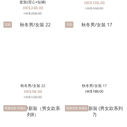
套裝(背心+短褲)
HK$108.00
HK$248.00
HK$168.00
HK$268.00
現貨
現貨
秋冬男/女裝 22
秋冬男/女裝 17
HK$98.00
HK$188.00
HK$128.00
限量現貨 特價品
限量現貨 特價品