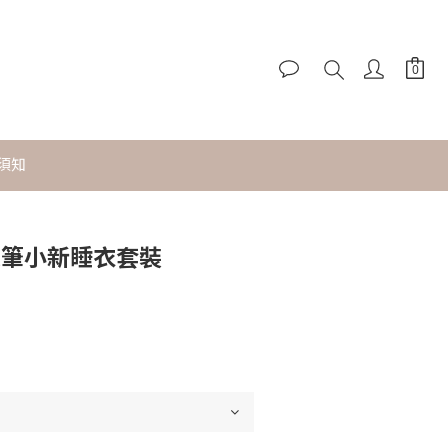
須知
立即購買
t 蠟筆小新睡衣套裝