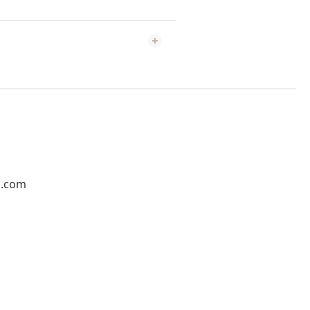
l.com
1