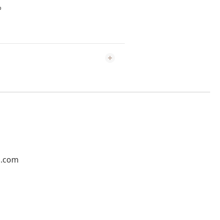
％
l.com
1