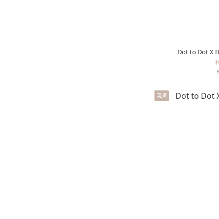
Dot to Dot
H
現貨