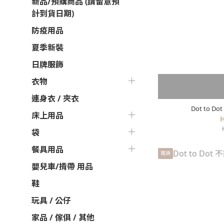
新品/預購商品 (請留意預
計到貨日期)
防疫用品
夏季新裝
日牌服飾
衣物
連身衣 / 夾衣
Dot to 
床上用品
H
袋
餐具用品
現貨
嬰兒車/揹帶 用品
鞋
玩具 / 公仔
家品 / 傢俱 / 其他