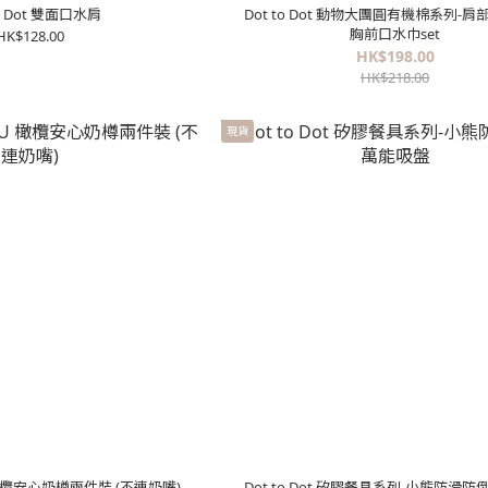
to Dot 雙面口水肩
Dot to Dot 動物大團圓有機棉系列-
胸前口水巾set
HK$128.00
HK$198.00
HK$218.00
現貨
U 橄欖安心奶樽兩件裝 (不連奶嘴)
Dot to Dot 矽膠餐具系列-小熊防滑