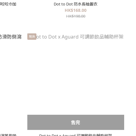
肩部咬咬巾加
Dot to Dot 防水長袖飯衣
HK$168.00
HK$198.00
現貨
售完
防倒瀉萬能吸
Dot to Dot x Aguard 可調節飲品輔助杯架