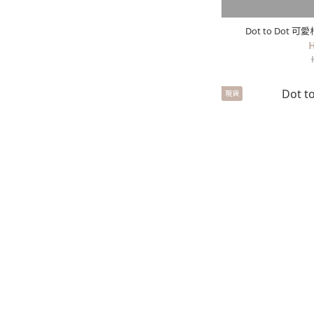
Dot to Dot
H
現貨