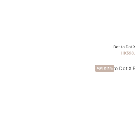
Dot to Do
HK$98.
現貨 特價品