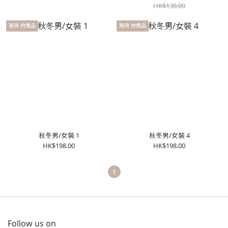
HK$138.00
現貨 特價品
現貨 特價品
秋冬男/女裝 1
秋冬男/女裝 4
HK$198.00
HK$198.00
1
Follow us on