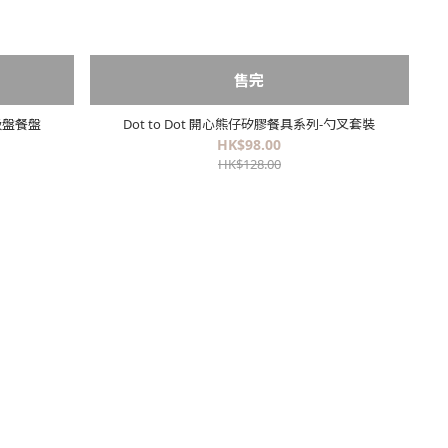
售完
-吸盤餐盤
Dot to Dot 開心熊仔矽膠餐具系列-勺叉套裝
HK$98.00
HK$128.00