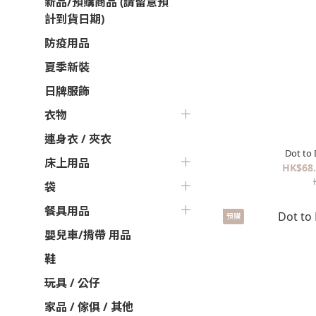
新品/預購商品 (請留意預
計到貨日期)
防疫用品
夏季新裝
日牌服飾
衣物
連身衣 / 夾衣
Dot t
床上用品
HK$68.
袋
餐具用品
預購
嬰兒車/揹帶 用品
鞋
玩具 / 公仔
家品 / 傢俱 / 其他