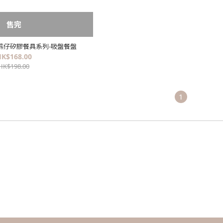
售完
 開心熊仔矽膠餐具系列-吸盤餐盤
K$168.00
HK$198.00
1