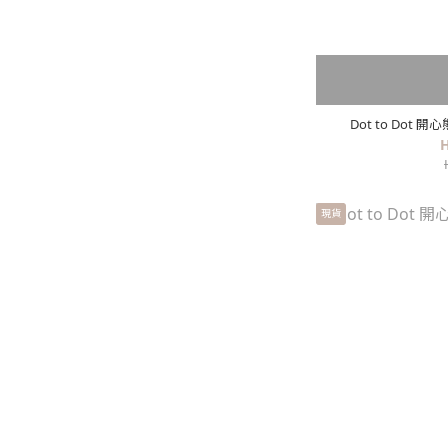
Dot to Dot
H
現貨