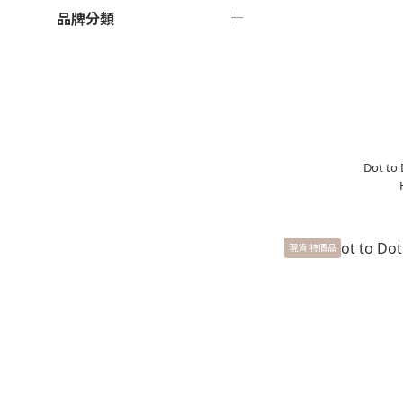
品牌分類
Dot t
現貨 特價品